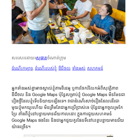
សរសេរដោយ៖
សុផាត
ចំណាត់ក្រុម
ដំណើរកម្សាន្ត
, 
ដំណើររបស់ខ្ញុំ
, 
ឌីជីថល
, 
ទាំងអស់
, 
សហគមន៍
អ្នកទាំងអស់គ្នាអាចស្គាល់ខ្ញុំតាមវីដេអូ ឬការចែករំលែកអំពីសុវត្ថិភាព
ឌីជីថល និង Google Maps ប៉ុន្តែសម្រាប់ខ្ញុំ Google Maps មិនមែនជា
រឿងថ្មីដែលខ្ញុំទើបនិយាយឡើងទេ។ វាជាដំណើរសាច់រឿងដែលដើរជា
មួយខ្ញុំមកយូរហើយ មិនត្រឹមតែជាអ្នកប្រើប្រាស់ទេ ប៉ុន្តែជាអ្នកចូលរួមកែ
ប្រែ តាំងពីខ្ញុំនៅបន្ទាយមានជ័យកាលនោះ ក្នុងការជួយសហគមន៍
Google Maps ផងដែរ និងជាអ្នកជួយគួរផែនទីនៅខេត្តបន្ទាយមានជ័យ
យ៉ាងច្រើន។