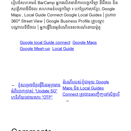
រៀបចំសហគមន៍ BarCamp អ្នកផលិតមាតិការបច្ចេកវិទ្យា ឌីជីថល និង
សុវត្ថិភាពឌីជីថល សហគមន៍បច្ចេកវិទ្យា ៖ បកប្រែភាសាខ្មែរ, Google
Maps , Local Guide Connect Google Local Guides | រូបភាព
360° Street View | Google Business Profile គ្រូបណ្តុះ
បណ្តាលឌីជីថល | អ្នកធ្វើវីដេអូដំណើរទេសចរណ៍ដោយម៉ូតូ
Google local Guide connect
Google Maps
Google Meet-up
Local Guide
ដំណើររបស់ខ្ញុំជាមួយ Google
←
ខ្ញុំសម្រេចចិត្តធ្វើវីដេអូព្រមាន
Maps និង Local Guides
អំពីបោកប្រាស់ “Update 5G”
Connect ត្រូវបានអញ្ចើញទៅសិង្ហបុរី
ហនិភ័យដោយសារ “OTP”
→