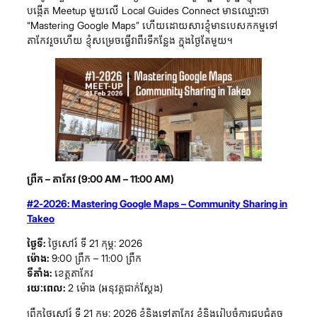
បង្កើត Meetup មួយលើ Local Guides Connect មានឈ្មោះថា
“Mastering Google Maps” ហើយដោយសារខ្ញុំមានបេសកកម្មទៅ
តាកែវរួចហើយ ខ្ញុំសម្រេចធ្វើវាពីរទីកន្លែង ក្នុងថ្ងៃតែមួយ។
ព្រឹក – តាកែវ (9:00 AM – 11:00 AM)
#2-2026: Mastering Google Maps – Community Sharing in
Takeo
ថ្ងៃទី:
ថ្ងៃសៅរ៍ ទី 21 កុម្ភៈ 2026
ម៉ោង:
9:00 ព្រឹក – 11:00 ព្រឹក
ទីតាំង:
ខេត្តតាកែវ
រយៈពេល:
2 ម៉ោង (អនុវត្តជាក់ស្តែង)
ព្រឹកថ្ងៃសៅរ៍ ទី 21 កុម្ភៈ 2026 ខ្ញុំនិងទៅតាកែវ ខ្ញុំនិងរៀបចំការជួបជុំតូច