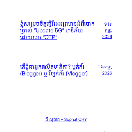
ខ្ញុំសម្រេចចិត្តធ្វើវីដេអូព្រមានអំពីបោក
9 ខែ​
ប្រាស់ “Update 5G” ហនិភ័យ
កុម្ភៈ,
ដោយសារ “OTP”
2026
តើខ្ញុំជាអ្នកផលិតមាតិកា? ប្លក់ក័រ
1 ខែ​កុម្ភៈ,
(Blogger) ឬ វីឡក់ក័រ (Vlogger)
2026
ជី សុផាត – Sophat CHY