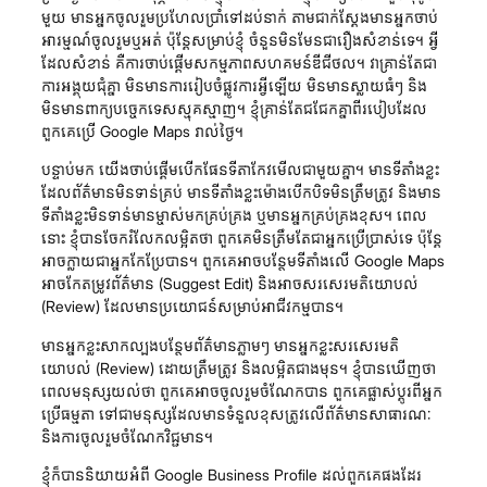
មួយ មានអ្នកចូលរួមប្រហែលប្រាំទៅដប់នាក់ តាមជាក់ស្ដែងមានអ្នកចាប់
អារម្មណ៍ចូលរួមឬអត់ ប៉ុន្តែសម្រាប់ខ្ញុំ ចំនួនមិនមែនជារឿងសំខាន់ទេ។ អ្វី
ដែលសំខាន់ គឺការចាប់ផ្តើមសកម្មភាពសហគមន៍ឌី​ជីថល។ វាគ្រាន់តែជា
ការអង្គុយជុំគ្នា មិនមានការរៀបចំផ្លូវការអ្វីឡើយ មិនមានស្លាយធំៗ និង
មិនមានពាក្យបច្ចេកទេសស្មុគស្មាញ។ ខ្ញុំគ្រាន់តែជជែកគ្នាពីរបៀបដែល
ពួកគេប្រើ Google Maps រាល់ថ្ងៃ។
បន្ទាប់មក យើងចាប់ផ្តើមបើកផែនទីតាកែវមើលជាមួយគ្នា។ មានទីតាំងខ្លះ
ដែលព័ត៌មានមិនទាន់គ្រប់ មានទីតាំងខ្លះម៉ោងបើកបិទមិនត្រឹមត្រូវ និងមាន
ទីតាំងខ្លះមិនទាន់មានម្ចាស់មកគ្រប់គ្រង ឬមានអ្នកគ្រប់គ្រងខុស។ ពេល
នោះ ខ្ញុំបានចែករំលែកលម្អិតថា ពួកគេមិនត្រឹមតែជាអ្នកប្រើប្រាស់ទេ ប៉ុន្តែ
អាចក្លាយជាអ្នកកែប្រែបាន។ ពួកគេអាចបន្ថែមទីតាំងលើ Google Maps
អាចកែតម្រូវព័ត៌មាន (Suggest Edit) និងអាចសរសេរមតិយោបល់
(Review) ដែលមានប្រយោជន៍សម្រាប់អាជីវកម្មបាន។
មានអ្នកខ្លះសាកល្បងបន្ថែមព័ត៌មានភ្លាមៗ មានអ្នកខ្លះសរសេរមតិ
យោបល់ (Review) ដោយត្រឹមត្រូវ និងលម្អិតជាងមុន។ ខ្ញុំបានឃើញថា
ពេលមនុស្សយល់ថា ពួកគេអាចចូលរួមចំណែកបាន ពួកគេផ្លាស់ប្តូរពីអ្នក
ប្រើធម្មតា ទៅជាមនុស្សដែលមានទំនួលខុសត្រូវលើព័ត៌មានសាធារណៈ
និងការចូលរួមចំណែកវិជ្ជមាន។
ខ្ញុំក៏បាននិយាយអំពី Google Business Profile ដល់ពួកគេផងដែរ