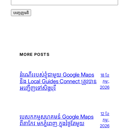
MORE POSTS
ដំណើររបស់ខ្ញុំជាមួយ Google Maps
18 ខែ​
និង Local Guides Connect ត្រូវបាន
កុម្ភៈ,
អញ្ចើញទៅសិង្ហបុរី
2026
12 ខែ​
បេសកកម្មសហគមន៍ Google Maps
កុម្ភៈ,
ពីតាកែវ មកភ្នំពេញ ក្នុងថ្ងៃតែមួយ
2026