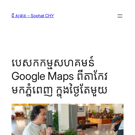
Skip
to
ជី សុផាត – Sophat CHY
content
បេសកកម្មសហគមន៍
Google Maps ពីតាកែវ
មកភ្នំពេញ ក្នុងថ្ងៃតែមួយ