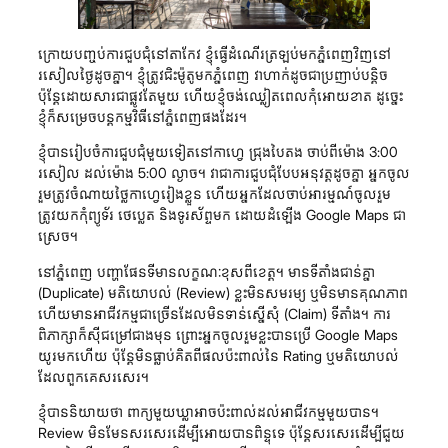
ក្រោយបញ្ចប់ការជួបជុំនៅតាកែវ ខ្ញុំធ្វើដំណើរត្រឡប់មកភ្នំពេញវិញនៅ
រសៀលថ្ងៃដូចគ្នា។ ខ្ញុំត្រូវជិះម៉ូតូមកភ្នំពេញ វាហាក់ដូចជាប្រញាប់បន្តិច
ប៉ុន្តែដោយសារជាផ្លូវតែមួយ ហើយខ្ញុំចង់ឈ្លៀតពេលកុំអោយខាត ដូច្នេះ
ខ្ញុំក៏សម្រេចបន្តកម្មវិធីនៅភ្នំពេញផងដែរ។
ខ្ញុំបានរៀបចំការជួបជុំមួយទៀតនៅកាហ្វេ ជ្រុងបៃតង ចាប់ពីម៉ោង 3:00
រសៀល ដល់ម៉ោង 5:00 ល្ងាច។ វាជាការជួបជុំបែបអនុវត្តដូចគ្នា អ្នកចូល
រួមត្រូវចំណាយថ្លៃកាហ្វេរៀងខ្លួន ហើយអ្នកដែលចាប់អារម្មណ៍ចូលរួម
ត្រូវយកកុំព្យូទ័រ ថេប្លេត និងទូរស័ព្ទមក ដោយដំឡើង Google Maps ជា
ស្រេច។
នៅភ្នំពេញ បញ្ហាផែនទីមានលក្ខណៈខុសពីខេត្ត។ មានទីតាំងជាន់គ្នា
(Duplicate) មតិយោបល់ (Review) ខ្លះមិនសមរម្យ ឬមិនមានគុណភាព
ហើយមានអាជីវកម្មជាច្រើនដែលមិនទាន់ស្នើសុំ (Claim) ទីតាំង។ ការ
ពិភាក្សាក៏ស៊ីជម្រៅជាងមុន ព្រោះអ្នកចូលរួមខ្លះបានប្រើ Google Maps
យូរមកហើយ ប៉ុន្តែមិនធ្លាប់គិតពីផលប៉ះពាល់នៃ Rating ឬមតិយោបល់
ដែលពួកគេសរសេរ។
ខ្ញុំបាននិយាយថា ពាក្យមួយឃ្លាអាចប៉ះពាល់ដល់អាជីវកម្មមួយបាន។
Review មិនមែនសរសេរដើម្បីអោយបានពិន្ទុទេ ប៉ុន្តែសរសេរដើម្បីជួយ