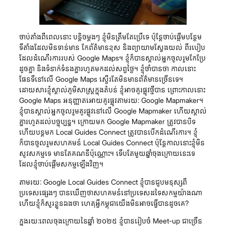
ចាប់តាំងពីពេលនោះ បន្តិចម្តងៗ ខ្ញុំមិនត្រឹមតែប្រើទេ ប៉ុន្តែចាប់ផ្តើមបន្ថែម
ទីតាំងដែលមិនទាន់មាន កែព័ត៌មានខុស និងព្យាយាមស្វែងយល់ ពីរបៀប
ដែលដំណើរការរបស់ Google Maps។ ខ្ញុំក៏បានស្គាល់អ្នកចូលរួមកែប្រែ
ដូចគ្នា និងទំនាក់ទំនងគ្នារហូតមកដល់សព្វថ្ងៃ។ ខ្ញុំចាំបានថា កាលនោះ
ផែនទីនៅលើ Google Maps ស្ទើរតែមិនមានព័ត៌មានច្រើនទេ។
ដោយសារខ្ញុំស្គាល់ភូមិសាស្ត្រក្នុងតំបន់ ខ្ញុំអាចគូរផ្លូវថ្មីបាន ព្រោះកាលនោះ
Google Maps អនុញ្ញាតអោយគូរផ្លូវតាមរយៈ Google Mapmaker។
ខ្ញុំបានស្គាល់អ្នកចូលរួមគូរផ្លូវនៅលើ Google Mapmaker ហើយស្គាល់
គ្នារហូតដល់បច្ចុប្បន្ន។ ក្រោយមក Google Mapmaker ត្រូវបានបិទ
ហើយបន្តមក Local Guides Connect ត្រូវបានបើកដំណើរការ។ ខ្ញុំ
ក៏បានចូលរួមសហគមន៍ Local Guides Connect ប៉ុន្តែកាលនោះខ្ញុំមិន
សូវសកម្មទេ មានតែគណនីប៉ុណ្ណោះ។ ទើបតែមួយឆ្នាំចុងក្រោយនេះទេ
ដែលខ្ញុំចាប់ផ្តើមសកម្មឡើងវិញ។
តាមរយៈ Google Local Guides Connect ខ្ញុំបានជួបមនុស្សពី
ប្រទេសផ្សេងៗ បានឃើញថាសហគមន៍នៅប្រទេសដទៃសកម្មយ៉ាងណា
ហើយខ្ញុំក៏សួរខ្លួនឯងថា ហេតុអ្វីកម្ពុជាយើងមិនអាចធ្វើបានដូចគេ?
ក្នុងរយៈពេលចុងក្រោយនៃឆ្នាំ ២០២៥ ខ្ញុំបានរៀបចំ Meet-up ជាច្រើន