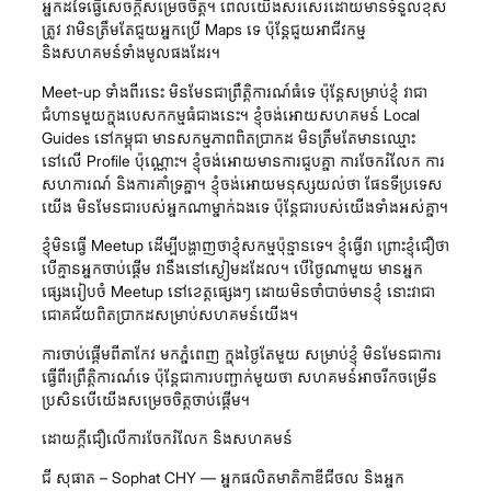
អ្នកដទៃធ្វើសេចក្តីសម្រេចចិត្ត។ ពេលយើងសរសេរដោយមានទំនួលខុស
ត្រូវ វាមិនត្រឹមតែជួយអ្នកប្រើ Maps ទេ ប៉ុន្តែជួយអាជីវកម្ម
និងសហគមន៍ទាំងមូលផងដែរ។
Meet-up ទាំងពីរនេះ មិនមែនជាព្រឹត្តិការណ៍ធំទេ ប៉ុន្តែសម្រាប់ខ្ញុំ វាជា
ជំហានមួយក្នុងបេសកកម្មធំជាងនេះ។ ខ្ញុំចង់អោយសហគមន៍ Local
Guides នៅកម្ពុជា មានសកម្មភាពពិតប្រាកដ មិនត្រឹមតែមានឈ្មោះ
នៅលើ Profile ប៉ុណ្ណោះ។ ខ្ញុំចង់អោយមានការជួបគ្នា ការចែករំលែក ការ
សហការណ៍ និងការគាំទ្រគ្នា។ ខ្ញុំចង់អោយមនុស្សយល់ថា ផែនទីប្រទេស
យើង មិនមែនជារបស់អ្នកណាម្នាក់ឯងទេ ប៉ុន្តែជារបស់យើងទាំងអស់គ្នា។
ខ្ញុំមិនធ្វើ Meetup ដើម្បីបង្ហាញថាខ្ញុំសកម្មប៉ុន្មានទេ។ ខ្ញុំធ្វើវា ព្រោះខ្ញុំជឿថា
បើគ្មានអ្នកចាប់ផ្តើម វានឹងនៅស្ងៀមដដែល។ បើថ្ងៃណាមួយ មានអ្នក
ផ្សេងរៀបចំ Meetup នៅខេត្តផ្សេងៗ ដោយមិនចាំបាច់មានខ្ញុំ នោះវាជា
ជោគជ័យពិតប្រាកដសម្រាប់សហគមន៍យើង។
ការចាប់ផ្តើមពីតាកែវ មកភ្នំពេញ ក្នុងថ្ងៃតែមួយ សម្រាប់ខ្ញុំ មិនមែនជាការ
ធ្វើពីរព្រឹត្តិការណ៍ទេ ប៉ុន្តែជាការបញ្ជាក់មួយថា សហគមន៍អាចរីកចម្រើន
ប្រសិនបើយើងសម្រេចចិត្តចាប់ផ្តើម។
ដោយក្ដីជឿលើការចែករំលែក និងសហគមន៍
ជី សុផាត – Sophat CHY — អ្នកផលិតមាតិកាឌីជីថល និងអ្នក