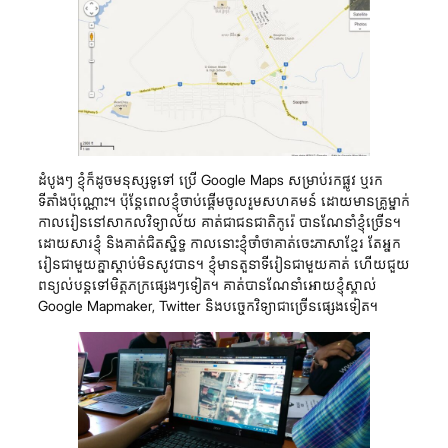
ដំបូងៗ ខ្ញុំក៏ដូចមនុស្សទូទៅ ប្រើ Google Maps សម្រាប់រកផ្លូវ ឬរក
ទីតាំងប៉ុណ្ណោះ។ ប៉ុន្តែពេលខ្ញុំចាប់ផ្តើមចូលរួមសហគមន៍ ដោយមានគ្រូម្នាក់
កាលរៀននៅសាកលវិទ្យាល័យ គាត់ជាជនជាតិកូរ៉េ បានណែនាំខ្ញុំច្រើន។
ដោយសារខ្ញុំ និងគាត់ជិតស្និទ្ធ កាលនោះខ្ញុំចាំថាគាត់ចេះភាសាខ្មែរ តែអ្នក
រៀនជាមួយគ្នាស្តាប់មិនសូវបាន។ ខ្ញុំមានតួនាទីរៀនជាមួយគាត់ ហើយជួយ
ពន្យល់បន្តទៅមិត្តភក្រផ្សេងៗទៀត។ គាត់បានណែនាំអោយខ្ញុំស្គាល់
Google Mapmaker, Twitter និងបច្ចេកវិទ្យាជាច្រើនផ្សេងទៀត។