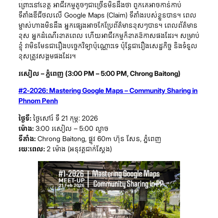
ព្រោះនៅខេត្ត អាជីវកម្មតូចៗជាច្រើនមិនដឹងថា ពួកគេអាចកាន់កាប់
ទីតាំងឌីជីថលលើ Google Maps (Claim) ទីតាំងរបស់ខ្លួនបាន។ ពេល
ម្ចាស់ហាងមិនដឹង អ្នកផ្សេងអាចកែប្រែព័ត៌មានខុសៗបាន។ ពេលព័ត៌មាន
ខុស អ្នកដំណើរខាតពេល ហើយអាជីវកម្មក៏ខាតឱកាសផងដែរ។ សម្រាប់
ខ្ញុំ វាមិនមែនជារឿងបច្ចេកវិទ្យាប៉ុណ្ណោះទេ ប៉ុន្តែជារឿងសេដ្ឋកិច្ច និងទំនួល
ខុសត្រូវសង្គមផងដែរ។
រសៀល – ភ្នំពេញ (3:00 PM – 5:00 PM, Chrong Baitong)
#2-2026: Mastering Google Maps – Community Sharing in
Phnom Penh
ថ្ងៃទី:
ថ្ងៃសៅរ៍ ទី 21 កុម្ភៈ 2026
ម៉ោង:
3:00 រសៀល – 5:00 ល្ងាច
ទីតាំង:
Chrong Baitong, ផ្លូវ 60m ហ៊ុន សែន, ភ្នំពេញ
រយៈពេល:
2 ម៉ោង (អនុវត្តជាក់ស្តែង)