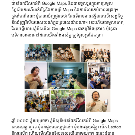
បានចែករំលែកអំពី Google Maps និងបានចូលរួមក្នុងការប្រមូល
ទិន្នន័យករណីពាក់ព័ន្ធនឹងការប្រើ Maps និងការរំលោភបំពានផ្សេងៗ។
ក្នុងដំណើរនោះ ខ្ញុំបានឃើញផ្ទាល់ថា ផែនទីអាចមានឥទ្ធិពលលើសេដ្ឋកិច្ច
និងជំរុញវិស័យទេសចរណ៍ក្នុងប្រទេសយ៉ាងណា។ នេះហើយជាមូលហេតុ
ដែលធ្វើអោយខ្ញុំមិនមើល Google Maps ជាកម្មវិធីធម្មតាទេ ប៉ុន្តែជា
វេទិកាសាធារណៈដែលយើងទាំងអស់គ្នាត្រូវចូលរួមថែរក្សា។
ឆ្នាំ ២០២៦ ខ្ញុំសម្រេចថា ខ្ញុំមិនត្រឹមតែចែករំលែកអំពី Google Maps
តាមអនឡាញទេ ខ្ញុំចង់ជួបមនុស្សផ្ទាល់។ ខ្ញុំចង់អង្គុយជុំគ្នា បើក Laptop
និងទូរស័ព្ទ ហើយមើលផែនទីប្រទេសយើងជាមួយគ្នា។ ដូច្នេះ ខ្ញុំបាន