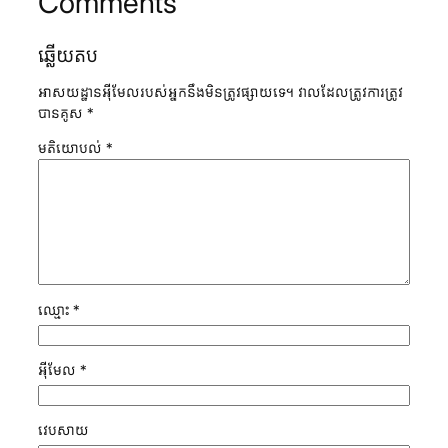
Comments
ឆ្លើយ​តប
អាសយដ្ឋាន​អ៊ីមែល​របស់​អ្នក​នឹង​មិន​ត្រូវ​ផ្សាយ​ទេ។
វាល​ដែល​ត្រូវ​ការ​ត្រូវ​
បាន​គូស
*
មតិ​យោបល់
*
ឈ្មោះ
*
អ៊ីមែល
*
វេបសាយ